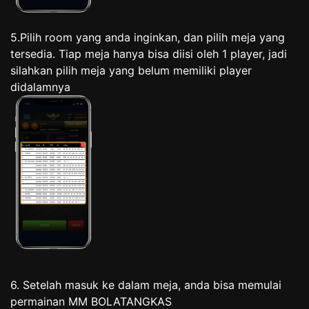
5.Pilih room yang anda inginkan, dan pilih meja yang
tersedia. Tiap meja hanya bisa diisi oleh 1 player, jadi
silahkan pilih meja yang belum memiliki player
didalamnya
6. Setelah masuk ke dalam meja, anda bisa memulai
permainan MM BOLATANGKAS