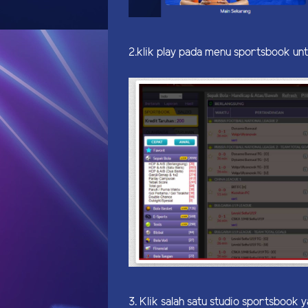
2.klik play pada menu sportsbook u
3. Klik salah satu studio sportsbook 