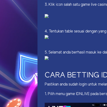
3. Klik icon salah satu game live casi
4. Tentukan table sesuai dengan yang 
5. Selamat anda berhasil masuk ke d
CARA BETTING I
Pastikan anda sudah login untuk mela
1. Pilih menu game IDNLIVE pada b