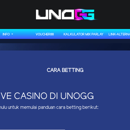
INFO
VOUCHER88
KALKULATOR MIX PARLAY
LINK-ALTERNA
CARA BETTING
IVE CASINO DI UNOGG
ahulu untuk memulai panduan cara betting berikut: