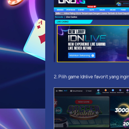
2. Pilih game Idnlive favorit yang ingi