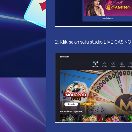
2. Klik salah satu studio LIVE CASINO