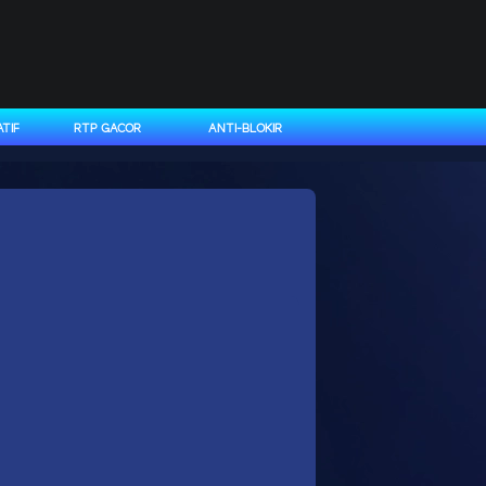
TIF
RTP GACOR
ANTI-BLOKIR